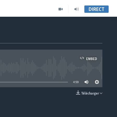
DIRECT
EMBED
able
4:59
Télécharger
EMBED