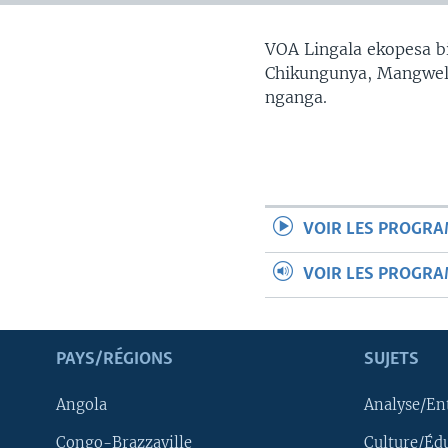
SÉCURITÉ
SCIENCE/TECHNOLOGIE
VOA Lingala ekopesa bi
Chikungunya, Mangwele
SPORTS
nganga.
VOIR LES PROGR
VOIR LES PROGR
PAYS/RÉGIONS
SUJETS
Angola
Analyse/En
Congo-Brazzaville
Culture/Éd