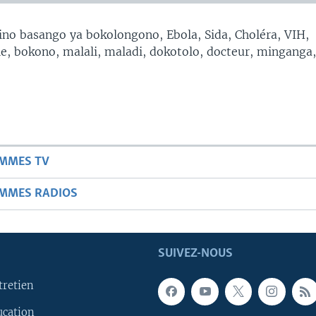
no basango ya bokolongono, Ebola, Sida, Choléra, VIH,
, bokono, malali, maladi, dokotolo, docteur, minganga
AMMES TV
AMMES RADIOS
SUIVEZ-NOUS
tretien
ucation