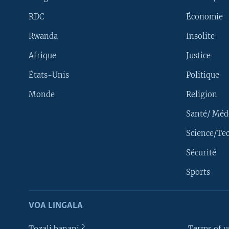
RDC
Économie
Rwanda
Insolite
Afrique
Justice
États-Unis
Politique
Monde
Religion
Santé/ Méd
Science/Te
Sécurité
Yekola Angele
Sports
SUIVEZ-NOUS
VOA LINGALA