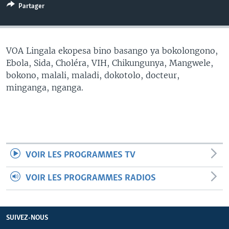
Partager
SÉCURITÉ
SCIENCE/TECHNOLOGIE
SPORTS
VOA Lingala ekopesa bino basango ya bokolongono,
Ebola, Sida, Choléra, VIH, Chikungunya, Mangwele,
bokono, malali, maladi, dokotolo, docteur,
minganga, nganga.
VOIR LES PROGRAMMES TV
VOIR LES PROGRAMMES RADIOS
SUIVEZ-NOUS