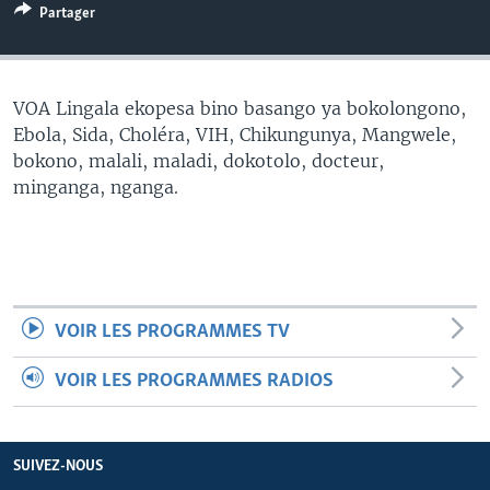
Partager
SÉCURITÉ
SCIENCE/TECHNOLOGIE
SPORTS
VOA Lingala ekopesa bino basango ya bokolongono,
Ebola, Sida, Choléra, VIH, Chikungunya, Mangwele,
bokono, malali, maladi, dokotolo, docteur,
minganga, nganga.
VOIR LES PROGRAMMES TV
VOIR LES PROGRAMMES RADIOS
SUIVEZ-NOUS