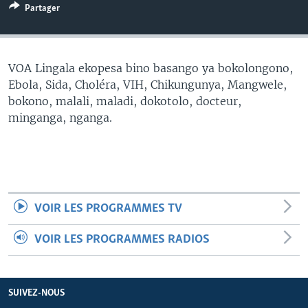
Partager
SÉCURITÉ
SCIENCE/TECHNOLOGIE
SPORTS
VOA Lingala ekopesa bino basango ya bokolongono,
Ebola, Sida, Choléra, VIH, Chikungunya, Mangwele,
bokono, malali, maladi, dokotolo, docteur,
minganga, nganga.
VOIR LES PROGRAMMES TV
VOIR LES PROGRAMMES RADIOS
SUIVEZ-NOUS