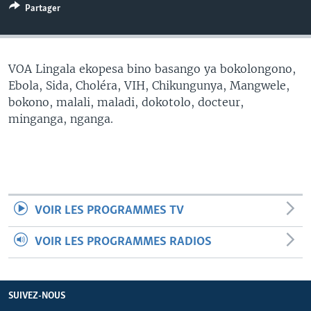
Partager
SÉCURITÉ
SCIENCE/TECHNOLOGIE
SPORTS
VOA Lingala ekopesa bino basango ya bokolongono,
Ebola, Sida, Choléra, VIH, Chikungunya, Mangwele,
bokono, malali, maladi, dokotolo, docteur,
minganga, nganga.
VOIR LES PROGRAMMES TV
VOIR LES PROGRAMMES RADIOS
SUIVEZ-NOUS