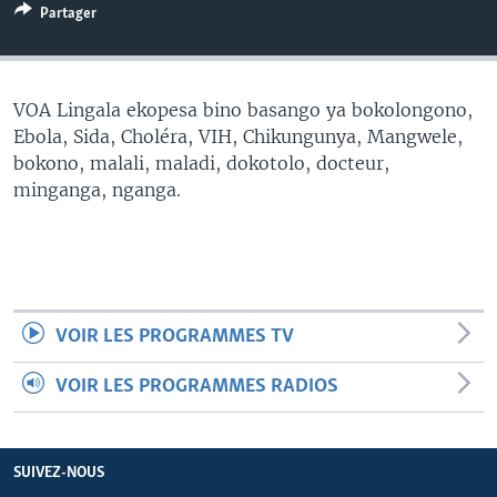
Partager
SÉCURITÉ
SCIENCE/TECHNOLOGIE
SPORTS
VOA Lingala ekopesa bino basango ya bokolongono,
Ebola, Sida, Choléra, VIH, Chikungunya, Mangwele,
bokono, malali, maladi, dokotolo, docteur,
minganga, nganga.
VOIR LES PROGRAMMES TV
VOIR LES PROGRAMMES RADIOS
SUIVEZ-NOUS