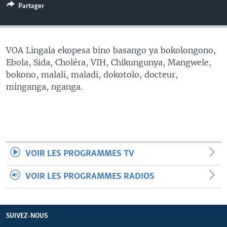
Partager
SÉCURITÉ
SCIENCE/TECHNOLOGIE
SPORTS
VOA Lingala ekopesa bino basango ya bokolongono,
Ebola, Sida, Choléra, VIH, Chikungunya, Mangwele,
bokono, malali, maladi, dokotolo, docteur,
minganga, nganga.
VOIR LES PROGRAMMES TV
VOIR LES PROGRAMMES RADIOS
SUIVEZ-NOUS