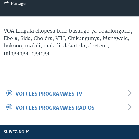
Partager
SÉCURITÉ
SCIENCE/TECHNOLOGIE
SPORTS
VOA Lingala ekopesa bino basango ya bokolongono,
Ebola, Sida, Choléra, VIH, Chikungunya, Mangwele,
bokono, malali, maladi, dokotolo, docteur,
minganga, nganga.
VOIR LES PROGRAMMES TV
VOIR LES PROGRAMMES RADIOS
SUIVEZ-NOUS