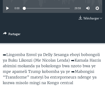
SÉCURITÉ
0:00
29:59
SCIENCE/TECHNOLOGIE
Télécharger
SPORTS
Partager
➡️Lingomba Envol ya Delly Sesanga eboyi bobongoli
ya Buku Likonzi (Me Nicolas Lenda) ➡️Kamala Harris
abimisi mokanda ya bokolongo bwa nzoto bwa ye
mpe apameli Trump kobomba ya ye ➡️Mabongisi
“Transforme” mateyi ba entrepreneurs ndenge ya
kozwa misolo mingi na Kongo central