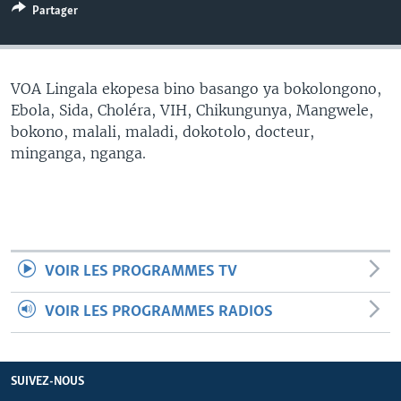
Partager
SÉCURITÉ
SCIENCE/TECHNOLOGIE
SPORTS
VOA Lingala ekopesa bino basango ya bokolongono,
Ebola, Sida, Choléra, VIH, Chikungunya, Mangwele,
bokono, malali, maladi, dokotolo, docteur,
minganga, nganga.
VOIR LES PROGRAMMES TV
VOIR LES PROGRAMMES RADIOS
SUIVEZ-NOUS