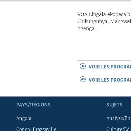
SÉCURITÉ
SCIENCE/TECHNOLOGIE
VOA Lingala ekopesa bi
Chikungunya, Mangwele
SPORTS
nganga.
VOIR LES PROGR
VOIR LES PROGR
PAYS/RÉGIONS
SUJETS
Angola
Analyse/En
Congo-Brazzaville
Culture/Éd