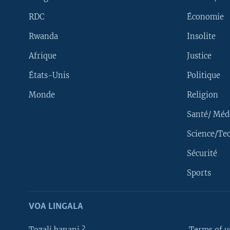
RDC
Économie
Rwanda
Insolite
Afrique
Justice
États-Unis
Politique
Monde
Religion
Santé/ Méd
Science/Te
Sécurité
Yekola Angele
Sports
SUIVEZ-NOUS
VOA LINGALA