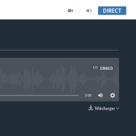
DIRECT
EMBED
able
5:00
Télécharger
EMBED