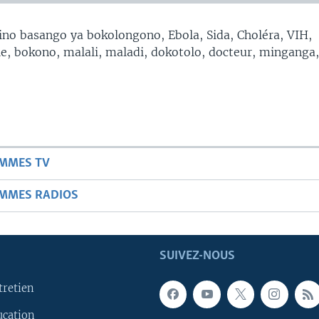
no basango ya bokolongono, Ebola, Sida, Choléra, VIH,
, bokono, malali, maladi, dokotolo, docteur, minganga
AMMES TV
AMMES RADIOS
SUIVEZ-NOUS
tretien
ucation