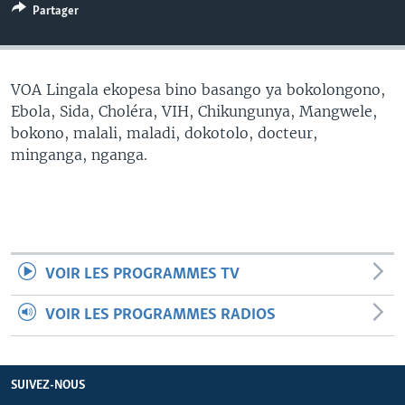
Partager
SÉCURITÉ
SCIENCE/TECHNOLOGIE
SPORTS
VOA Lingala ekopesa bino basango ya bokolongono,
Ebola, Sida, Choléra, VIH, Chikungunya, Mangwele,
bokono, malali, maladi, dokotolo, docteur,
minganga, nganga.
VOIR LES PROGRAMMES TV
VOIR LES PROGRAMMES RADIOS
SUIVEZ-NOUS