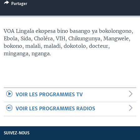
Partager
SÉCURITÉ
SCIENCE/TECHNOLOGIE
SPORTS
VOA Lingala ekopesa bino basango ya bokolongono,
Ebola, Sida, Choléra, VIH, Chikungunya, Mangwele,
bokono, malali, maladi, dokotolo, docteur,
minganga, nganga.
VOIR LES PROGRAMMES TV
VOIR LES PROGRAMMES RADIOS
SUIVEZ-NOUS