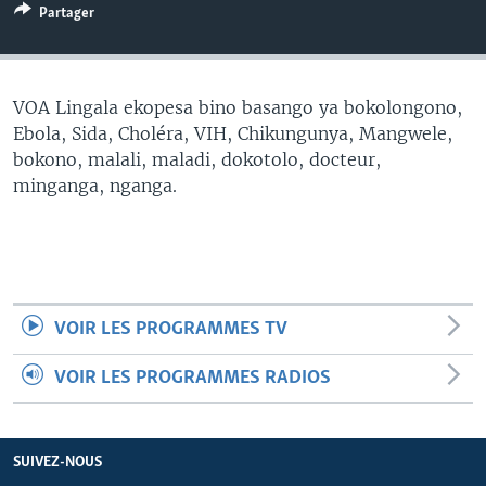
Partager
SÉCURITÉ
SCIENCE/TECHNOLOGIE
SPORTS
VOA Lingala ekopesa bino basango ya bokolongono,
Ebola, Sida, Choléra, VIH, Chikungunya, Mangwele,
bokono, malali, maladi, dokotolo, docteur,
minganga, nganga.
VOIR LES PROGRAMMES TV
VOIR LES PROGRAMMES RADIOS
SUIVEZ-NOUS