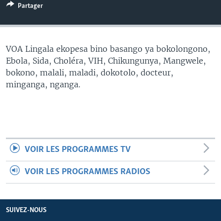
Partager
SÉCURITÉ
SCIENCE/TECHNOLOGIE
SPORTS
VOA Lingala ekopesa bino basango ya bokolongono,
Ebola, Sida, Choléra, VIH, Chikungunya, Mangwele,
bokono, malali, maladi, dokotolo, docteur,
minganga, nganga.
VOIR LES PROGRAMMES TV
VOIR LES PROGRAMMES RADIOS
SUIVEZ-NOUS