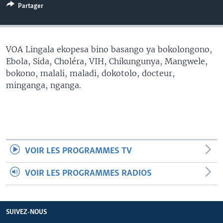
Partager
SÉCURITÉ
SCIENCE/TECHNOLOGIE
SPORTS
VOA Lingala ekopesa bino basango ya bokolongono,
Ebola, Sida, Choléra, VIH, Chikungunya, Mangwele,
bokono, malali, maladi, dokotolo, docteur,
minganga, nganga.
VOIR LES PROGRAMMES TV
VOIR LES PROGRAMMES RADIOS
SUIVEZ-NOUS