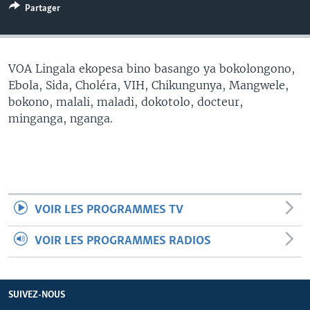
Partager
SÉCURITÉ
SCIENCE/TECHNOLOGIE
SPORTS
VOA Lingala ekopesa bino basango ya bokolongono,
Ebola, Sida, Choléra, VIH, Chikungunya, Mangwele,
bokono, malali, maladi, dokotolo, docteur,
minganga, nganga.
VOIR LES PROGRAMMES TV
VOIR LES PROGRAMMES RADIOS
SUIVEZ-NOUS