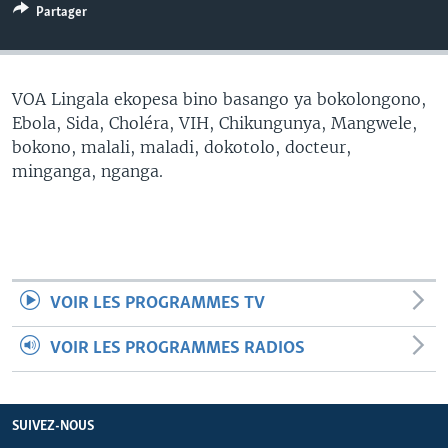
Partager
SÉCURITÉ
SCIENCE/TECHNOLOGIE
SPORTS
VOA Lingala ekopesa bino basango ya bokolongono,
Ebola, Sida, Choléra, VIH, Chikungunya, Mangwele,
bokono, malali, maladi, dokotolo, docteur,
minganga, nganga.
VOIR LES PROGRAMMES TV
VOIR LES PROGRAMMES RADIOS
SUIVEZ-NOUS