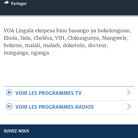
Partager
SÉCURITÉ
SCIENCE/TECHNOLOGIE
SPORTS
VOA Lingala ekopesa bino basango ya bokolongono,
Ebola, Sida, Choléra, VIH, Chikungunya, Mangwele,
bokono, malali, maladi, dokotolo, docteur,
minganga, nganga.
VOIR LES PROGRAMMES TV
VOIR LES PROGRAMMES RADIOS
SUIVEZ-NOUS