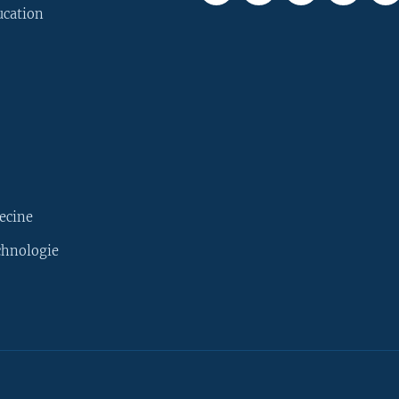
ucation
ecine
chnologie