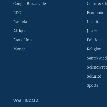
Congo-Brazzaville
Culture/Éd
RDC
Économie
Rwanda
Insolite
Afrique
Justice
États-Unis
Politique
Monde
Religion
Santé/ Méd
Science/Te
Sécurité
Yekola Angele
Sports
SUIVEZ-NOUS
VOA LINGALA