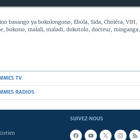
no basango ya bokolongono, Ebola, Sida, Choléra, VIH,
, bokono, malali, maladi, dokotolo, docteur, minganga
AMMES TV
AMMES RADIOS
SUIVEZ-NOUS
tretien