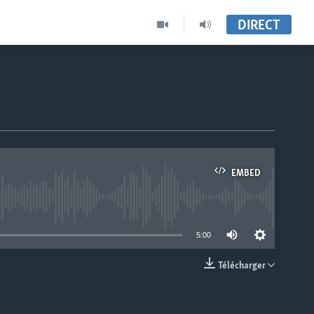
DIRECT
EMBED
able
5:00
Télécharger
EMBED