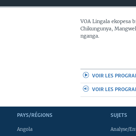
SÉCURITÉ
SCIENCE/TECHNOLOGIE
VOA Lingala ekopesa bi
SPORTS
Chikungunya, Mangwele
nganga.
VOIR LES PROGR
VOIR LES PROGR
PAYS/RÉGIONS
SUJETS
Angola
Analyse/En