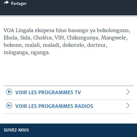
Partager
SÉCURITÉ
SCIENCE/TECHNOLOGIE
SPORTS
VOA Lingala ekopesa bino basango ya bokolongono,
Ebola, Sida, Choléra, VIH, Chikungunya, Mangwele,
bokono, malali, maladi, dokotolo, docteur,
minganga, nganga.
VOIR LES PROGRAMMES TV
VOIR LES PROGRAMMES RADIOS
SUIVEZ-NOUS