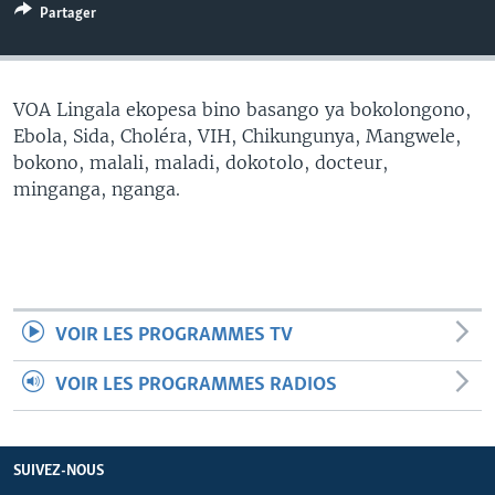
Partager
SÉCURITÉ
SCIENCE/TECHNOLOGIE
SPORTS
VOA Lingala ekopesa bino basango ya bokolongono,
Ebola, Sida, Choléra, VIH, Chikungunya, Mangwele,
bokono, malali, maladi, dokotolo, docteur,
minganga, nganga.
VOIR LES PROGRAMMES TV
VOIR LES PROGRAMMES RADIOS
SUIVEZ-NOUS