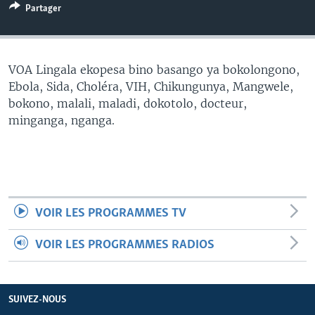
Partager
SÉCURITÉ
SCIENCE/TECHNOLOGIE
SPORTS
VOA Lingala ekopesa bino basango ya bokolongono,
Ebola, Sida, Choléra, VIH, Chikungunya, Mangwele,
bokono, malali, maladi, dokotolo, docteur,
minganga, nganga.
VOIR LES PROGRAMMES TV
VOIR LES PROGRAMMES RADIOS
SUIVEZ-NOUS