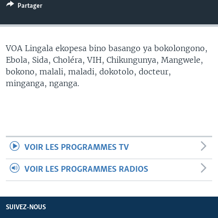
Partager
SÉCURITÉ
SCIENCE/TECHNOLOGIE
SPORTS
VOA Lingala ekopesa bino basango ya bokolongono,
Ebola, Sida, Choléra, VIH, Chikungunya, Mangwele,
bokono, malali, maladi, dokotolo, docteur,
minganga, nganga.
VOIR LES PROGRAMMES TV
VOIR LES PROGRAMMES RADIOS
SUIVEZ-NOUS