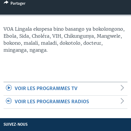
Partager
SÉCURITÉ
SCIENCE/TECHNOLOGIE
SPORTS
VOA Lingala ekopesa bino basango ya bokolongono,
Ebola, Sida, Choléra, VIH, Chikungunya, Mangwele,
bokono, malali, maladi, dokotolo, docteur,
minganga, nganga.
VOIR LES PROGRAMMES TV
VOIR LES PROGRAMMES RADIOS
SUIVEZ-NOUS