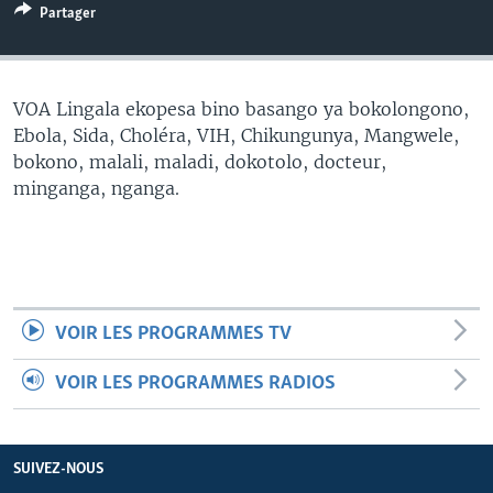
Partager
SÉCURITÉ
SCIENCE/TECHNOLOGIE
SPORTS
VOA Lingala ekopesa bino basango ya bokolongono,
Ebola, Sida, Choléra, VIH, Chikungunya, Mangwele,
bokono, malali, maladi, dokotolo, docteur,
minganga, nganga.
VOIR LES PROGRAMMES TV
VOIR LES PROGRAMMES RADIOS
SUIVEZ-NOUS