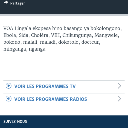
Partager
SÉCURITÉ
SCIENCE/TECHNOLOGIE
SPORTS
VOA Lingala ekopesa bino basango ya bokolongono,
Ebola, Sida, Choléra, VIH, Chikungunya, Mangwele,
bokono, malali, maladi, dokotolo, docteur,
minganga, nganga.
VOIR LES PROGRAMMES TV
VOIR LES PROGRAMMES RADIOS
SUIVEZ-NOUS