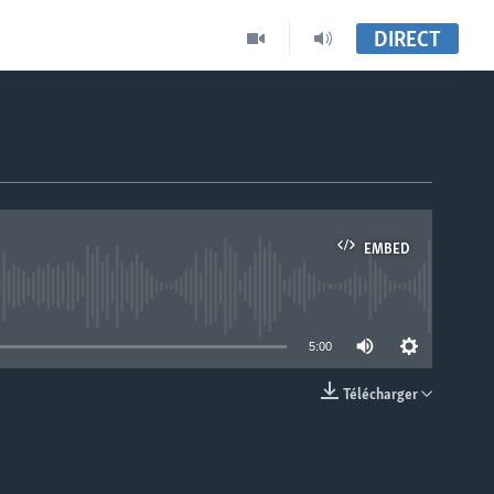
DIRECT
EMBED
able
5:00
Télécharger
EMBED