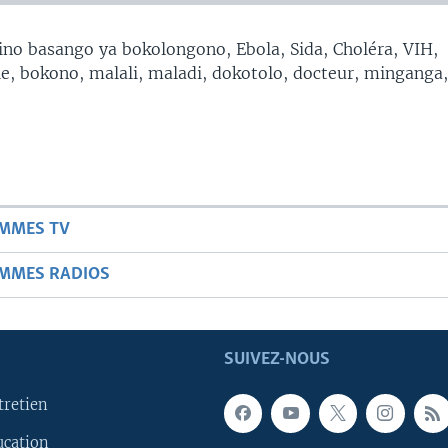
no basango ya bokolongono, Ebola, Sida, Choléra, VIH,
, bokono, malali, maladi, dokotolo, docteur, minganga
AMMES TV
AMMES RADIOS
SUIVEZ-NOUS
tretien
ucation