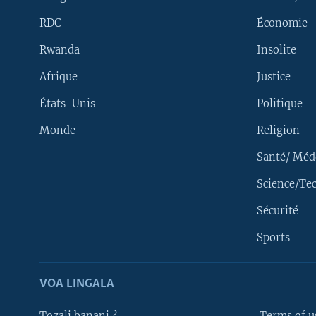
RDC
Économie
Rwanda
Insolite
Afrique
Justice
États-Unis
Politique
Monde
Religion
Santé/ Méd
Science/Te
Sécurité
Yekola Angele
Sports
SUIVEZ-NOUS
VOA LINGALA