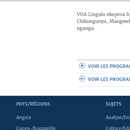
SÉCURITÉ
SCIENCE/TECHNOLOGIE
VOA Lingala ekopesa bi
Chikungunya, Mangwele
SPORTS
nganga.
VOIR LES PROGR
VOIR LES PROGR
PAYS/RÉGIONS
SUJETS
Angola
Analyse/En
Congo-Brazzaville
Culture/Éd