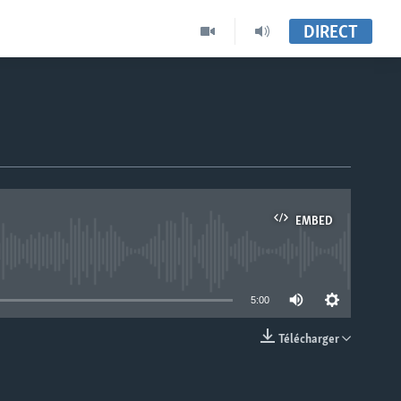
DIRECT
EMBED
able
5:00
Télécharger
EMBED