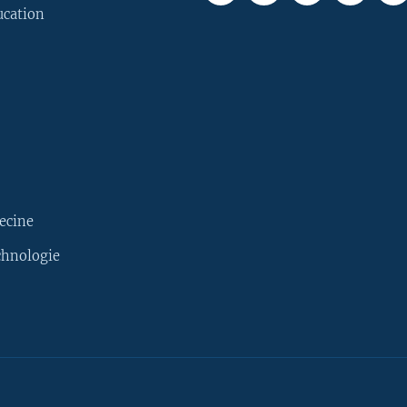
ucation
ecine
chnologie