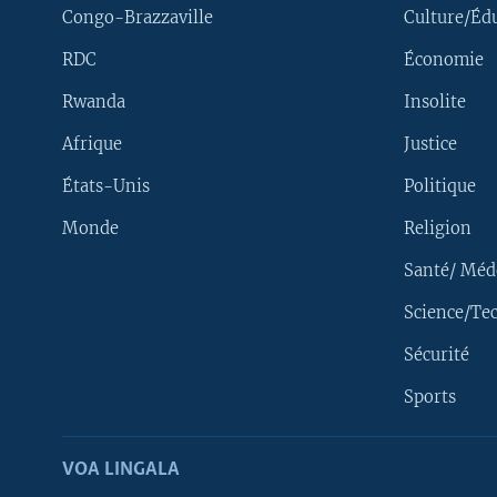
Congo-Brazzaville
Culture/Éd
RDC
Économie
Rwanda
Insolite
Afrique
Justice
États-Unis
Politique
Monde
Religion
Santé/ Méd
Science/Te
Sécurité
Yekola Angele
Sports
SUIVEZ-NOUS
VOA LINGALA