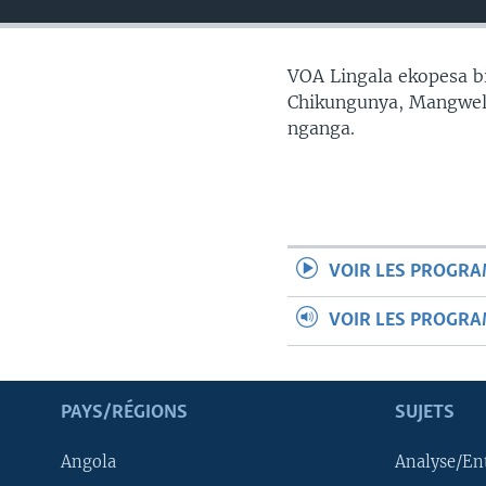
SÉCURITÉ
SCIENCE/TECHNOLOGIE
VOA Lingala ekopesa bi
SPORTS
Chikungunya, Mangwele
nganga.
VOIR LES PROGR
VOIR LES PROGR
PAYS/RÉGIONS
SUJETS
Angola
Analyse/En