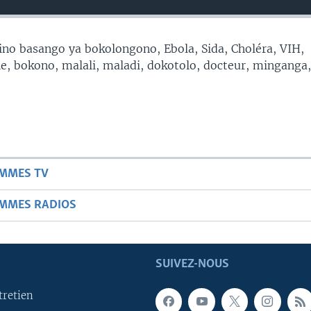
no basango ya bokolongono, Ebola, Sida, Choléra, VIH,
, bokono, malali, maladi, dokotolo, docteur, minganga
AMMES TV
AMMES RADIOS
SUIVEZ-NOUS
tretien