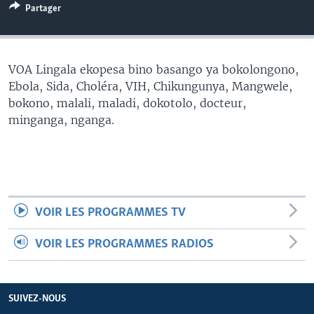
Partager
SÉCURITÉ
SCIENCE/TECHNOLOGIE
SPORTS
VOA Lingala ekopesa bino basango ya bokolongono,
Ebola, Sida, Choléra, VIH, Chikungunya, Mangwele,
bokono, malali, maladi, dokotolo, docteur,
minganga, nganga.
VOIR LES PROGRAMMES TV
VOIR LES PROGRAMMES RADIOS
SUIVEZ-NOUS