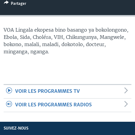
Partager
SÉCURITÉ
SCIENCE/TECHNOLOGIE
SPORTS
VOA Lingala ekopesa bino basango ya bokolongono,
Ebola, Sida, Choléra, VIH, Chikungunya, Mangwele,
bokono, malali, maladi, dokotolo, docteur,
minganga, nganga.
VOIR LES PROGRAMMES TV
VOIR LES PROGRAMMES RADIOS
SUIVEZ-NOUS