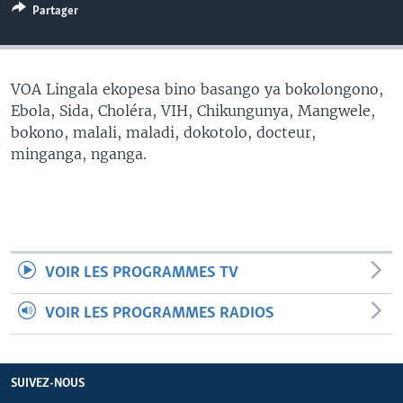
Partager
SÉCURITÉ
SCIENCE/TECHNOLOGIE
SPORTS
VOA Lingala ekopesa bino basango ya bokolongono,
Ebola, Sida, Choléra, VIH, Chikungunya, Mangwele,
bokono, malali, maladi, dokotolo, docteur,
minganga, nganga.
VOIR LES PROGRAMMES TV
VOIR LES PROGRAMMES RADIOS
SUIVEZ-NOUS