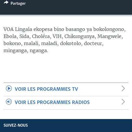
Partager
SÉCURITÉ
SCIENCE/TECHNOLOGIE
SPORTS
VOA Lingala ekopesa bino basango ya bokolongono,
Ebola, Sida, Choléra, VIH, Chikungunya, Mangwele,
bokono, malali, maladi, dokotolo, docteur,
minganga, nganga.
VOIR LES PROGRAMMES TV
VOIR LES PROGRAMMES RADIOS
SUIVEZ-NOUS