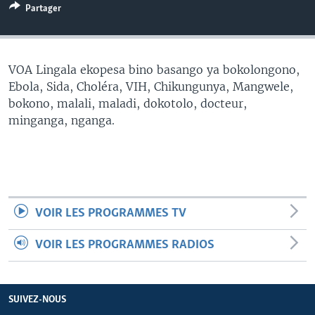
Partager
SÉCURITÉ
SCIENCE/TECHNOLOGIE
SPORTS
VOA Lingala ekopesa bino basango ya bokolongono,
Ebola, Sida, Choléra, VIH, Chikungunya, Mangwele,
bokono, malali, maladi, dokotolo, docteur,
minganga, nganga.
VOIR LES PROGRAMMES TV
VOIR LES PROGRAMMES RADIOS
SUIVEZ-NOUS