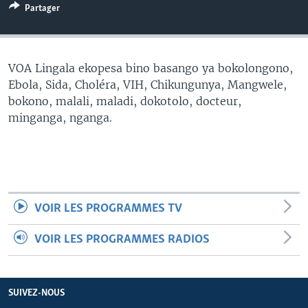
Partager
SÉCURITÉ
SCIENCE/TECHNOLOGIE
SPORTS
VOA Lingala ekopesa bino basango ya bokolongono,
Ebola, Sida, Choléra, VIH, Chikungunya, Mangwele,
bokono, malali, maladi, dokotolo, docteur,
minganga, nganga.
VOIR LES PROGRAMMES TV
VOIR LES PROGRAMMES RADIOS
SUIVEZ-NOUS