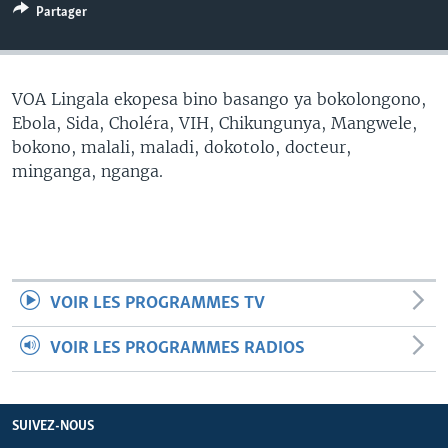
Partager
SÉCURITÉ
SCIENCE/TECHNOLOGIE
SPORTS
VOA Lingala ekopesa bino basango ya bokolongono,
Ebola, Sida, Choléra, VIH, Chikungunya, Mangwele,
bokono, malali, maladi, dokotolo, docteur,
minganga, nganga.
VOIR LES PROGRAMMES TV
VOIR LES PROGRAMMES RADIOS
SUIVEZ-NOUS