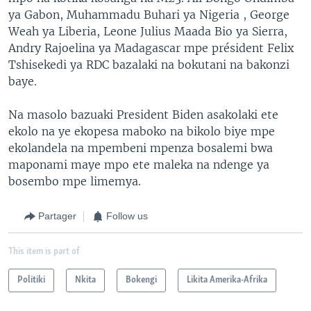
ya Gabon, Muhammadu Buhari ya Nigeria , George
Weah ya Liberia, Leone Julius Maada Bio ya Sierra,
Andry Rajoelina ya Madagascar mpe président Felix
Tshisekedi ya RDC bazalaki na bokutani na bakonzi
baye.
Na masolo bazuaki President Biden asakolaki ete
ekolo na ye ekopesa maboko na bikolo biye mpe
ekolandela na mpembeni mpenza bosalemi bwa
maponami maye mpo ete maleka na ndenge ya
bosembo mpe limemya.
Partager
Follow us
This item is part of
Politiki
Nkita
Bokengi
Likita Amerika-Afrika