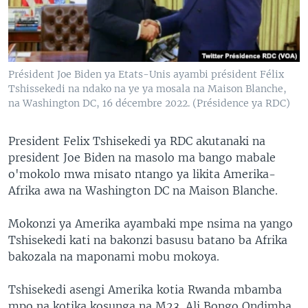
SÉCURITÉ
SCIENCE/TECHNOLOGIE
SPORTS
Président Joe Biden ya Etats-Unis ayambi président Félix
Tshissekedi na ndako na ye ya mosala na Maison Blanche,
na Washington DC, 16 décembre 2022. (Présidence ya RDC)
President Felix Tshisekedi ya RDC akutanaki na
president Joe Biden na masolo ma bango mabale
o'mokolo mwa misato ntango ya likita Amerika-
Afrika awa na Washington DC na Maison Blanche.
Mokonzi ya Amerika ayambaki mpe nsima na yango
Tshisekedi kati na bakonzi basusu batano ba Afrika
bakozala na maponami mobu mokoya.
Tshisekedi asengi Amerika kotia Rwanda mbamba
mpo na kotika kosunga na M23. Ali Bongo Ondimba