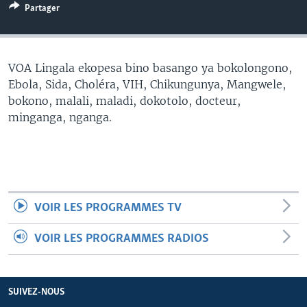
Partager
SÉCURITÉ
SCIENCE/TECHNOLOGIE
SPORTS
VOA Lingala ekopesa bino basango ya bokolongono,
Ebola, Sida, Choléra, VIH, Chikungunya, Mangwele,
bokono, malali, maladi, dokotolo, docteur,
minganga, nganga.
VOIR LES PROGRAMMES TV
VOIR LES PROGRAMMES RADIOS
SUIVEZ-NOUS