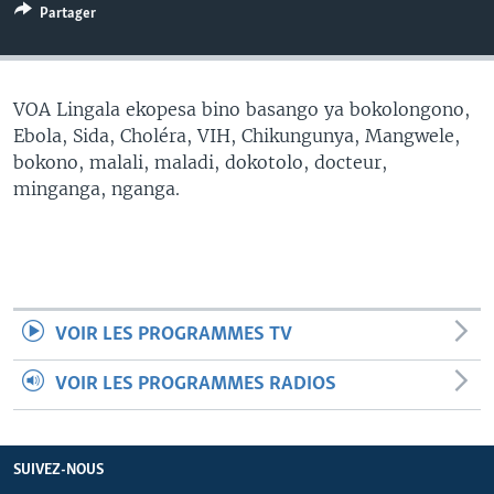
Partager
SÉCURITÉ
SCIENCE/TECHNOLOGIE
SPORTS
VOA Lingala ekopesa bino basango ya bokolongono,
Ebola, Sida, Choléra, VIH, Chikungunya, Mangwele,
bokono, malali, maladi, dokotolo, docteur,
minganga, nganga.
VOIR LES PROGRAMMES TV
VOIR LES PROGRAMMES RADIOS
SUIVEZ-NOUS