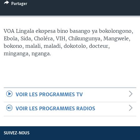
Partager
SÉCURITÉ
SCIENCE/TECHNOLOGIE
SPORTS
VOA Lingala ekopesa bino basango ya bokolongono,
Ebola, Sida, Choléra, VIH, Chikungunya, Mangwele,
bokono, malali, maladi, dokotolo, docteur,
minganga, nganga.
VOIR LES PROGRAMMES TV
VOIR LES PROGRAMMES RADIOS
SUIVEZ-NOUS