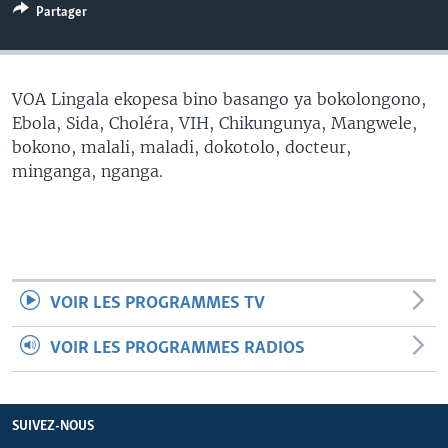
Partager
SÉCURITÉ
SCIENCE/TECHNOLOGIE
SPORTS
VOA Lingala ekopesa bino basango ya bokolongono,
Ebola, Sida, Choléra, VIH, Chikungunya, Mangwele,
bokono, malali, maladi, dokotolo, docteur,
minganga, nganga.
VOIR LES PROGRAMMES TV
VOIR LES PROGRAMMES RADIOS
SUIVEZ-NOUS