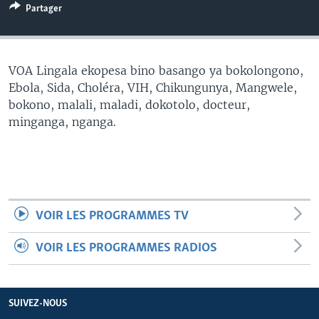
Partager
SÉCURITÉ
SCIENCE/TECHNOLOGIE
SPORTS
VOA Lingala ekopesa bino basango ya bokolongono,
Ebola, Sida, Choléra, VIH, Chikungunya, Mangwele,
bokono, malali, maladi, dokotolo, docteur,
minganga, nganga.
VOIR LES PROGRAMMES TV
VOIR LES PROGRAMMES RADIOS
SUIVEZ-NOUS