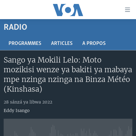
Liens
d'accessibilité
Menu
RADIO
principal
PAYS/RÉGIONS
Retour
SUJETS
ANGOLA
PROGRAMMES
ARTICLES
A PROPOS
à
la
NINI MBULAMATARI YA AMERIKA ELOBI ?
CONGO-BRAZZAVILLE
ANALYSE/ENTRETIEN
Sango ya Mokili Lelo: Moto
navigation
RDC
CULTURE/ÉDUCATION
principale
mozikisi wenze ya bakiti ya mabaya
Yekola Angele
Retour
RWANDA
ÉCONOMIE
mpe nzinga nzinga na Binza Météo
à
SUIVEZ-NOUS
AFRIQUE
INSOLITE
(Kinshasa)
la
recherche
ÉTATS-UNIS
JUSTICE
28 sánzá ya libwa 2022
MONDE
POLITIQUE
Eddy Isango
Langues
RELIGION
SANTÉ/ MÉDECINE