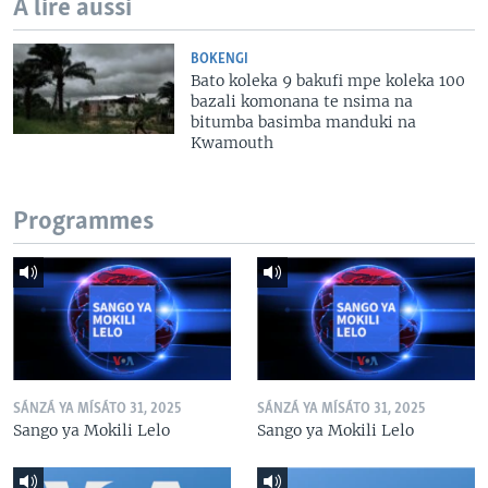
A lire aussi
BOKENGI
Bato koleka 9 bakufi mpe koleka 100
bazali komonana te nsima na
bitumba basimba manduki na
Kwamouth
Programmes
SÁNZÁ YA MÍSÁTO 31, 2025
SÁNZÁ YA MÍSÁTO 31, 2025
Sango ya Mokili Lelo
Sango ya Mokili Lelo