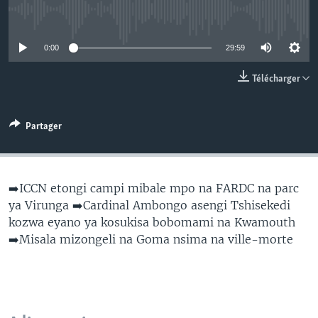
SÉCURITÉ
No media source currently available
SCIENCE/TECHNOLOGIE
0:00
29:59
SPORTS
Télécharger
Partager
➡️ICCN etongi campi mibale mpo na FARDC na parc
ya Virunga ➡️Cardinal Ambongo asengi Tshisekedi
kozwa eyano ya kosukisa bobomami na Kwamouth
➡️Misala mizongeli na Goma nsima na ville-morte