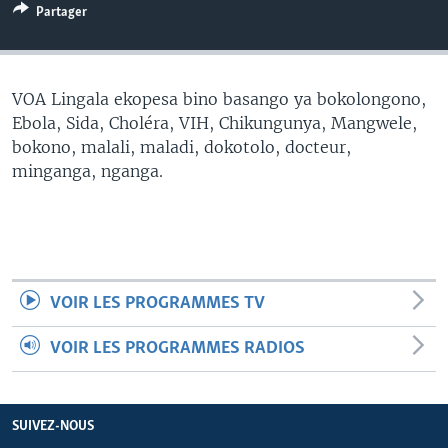
Partager
SÉCURITÉ
SCIENCE/TECHNOLOGIE
SPORTS
VOA Lingala ekopesa bino basango ya bokolongono,
Ebola, Sida, Choléra, VIH, Chikungunya, Mangwele,
bokono, malali, maladi, dokotolo, docteur,
minganga, nganga.
VOIR LES PROGRAMMES TV
VOIR LES PROGRAMMES RADIOS
SUIVEZ-NOUS