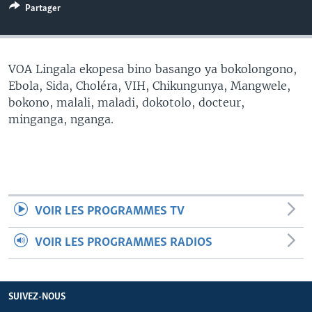
Partager
SÉCURITÉ
SCIENCE/TECHNOLOGIE
SPORTS
VOA Lingala ekopesa bino basango ya bokolongono,
Ebola, Sida, Choléra, VIH, Chikungunya, Mangwele,
bokono, malali, maladi, dokotolo, docteur,
minganga, nganga.
VOIR LES PROGRAMMES TV
VOIR LES PROGRAMMES RADIOS
SUIVEZ-NOUS