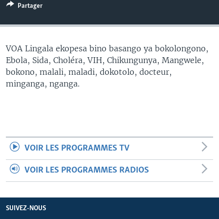
Partager
SÉCURITÉ
SCIENCE/TECHNOLOGIE
SPORTS
VOA Lingala ekopesa bino basango ya bokolongono,
Ebola, Sida, Choléra, VIH, Chikungunya, Mangwele,
bokono, malali, maladi, dokotolo, docteur,
minganga, nganga.
VOIR LES PROGRAMMES TV
VOIR LES PROGRAMMES RADIOS
SUIVEZ-NOUS