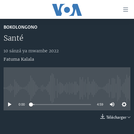
Liens
d'accessibilité
Menu
BOKOLONGONO
principal
PAYS/RÉGIONS
Santé
Retour
SUJETS
ANGOLA
à
la
10 sánzá ya mwambe 2022
NINI MBULAMATARI YA AMERIKA ELOBI ?
CONGO-BRAZZAVILLE
ANALYSE/ENTRETIEN
navigation
Fatuma Kalala
RDC
CULTURE/ÉDUCATION
principale
Yekola Angele
Retour
RWANDA
ÉCONOMIE
à
SUIVEZ-NOUS
AFRIQUE
INSOLITE
la
No media source currently available
recherche
ÉTATS-UNIS
JUSTICE
0:00
4:59
MONDE
POLITIQUE
Langues
RELIGION
Télécharger
SANTÉ/ MÉDECINE