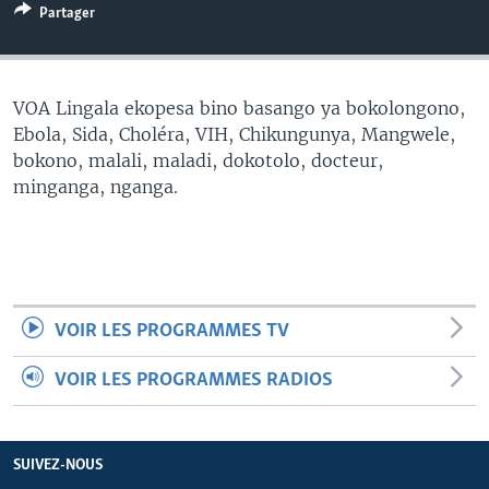
Partager
SÉCURITÉ
SCIENCE/TECHNOLOGIE
SPORTS
VOA Lingala ekopesa bino basango ya bokolongono,
Ebola, Sida, Choléra, VIH, Chikungunya, Mangwele,
bokono, malali, maladi, dokotolo, docteur,
minganga, nganga.
VOIR LES PROGRAMMES TV
VOIR LES PROGRAMMES RADIOS
SUIVEZ-NOUS