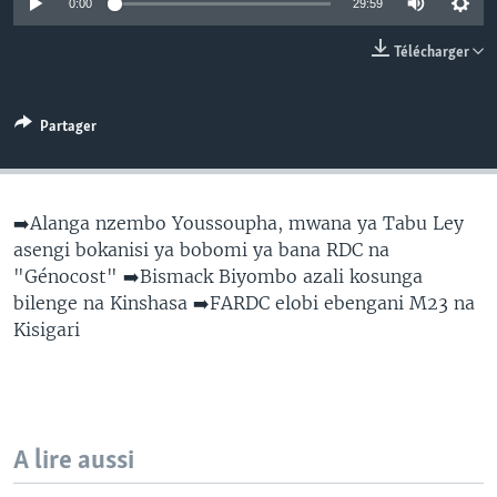
0:00
29:59
SÉCURITÉ
Télécharger
SCIENCE/TECHNOLOGIE
SPORTS
Partager
➡️Alanga nzembo Youssoupha, mwana ya Tabu Ley
asengi bokanisi ya bobomi ya bana RDC na
"Génocost" ➡️Bismack Biyombo azali kosunga
bilenge na Kinshasa ➡️FARDC elobi ebengani M23 na
Kisigari
A lire aussi