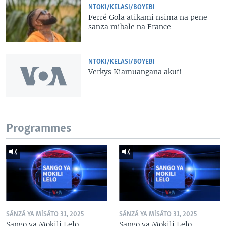
NTOKI/KELASI/BOYEBI
Ferré Gola atikami nsima na pene
sanza mibale na France
NTOKI/KELASI/BOYEBI
Verkys Kiamuangana akufi
Programmes
SÁNZÁ YA MÍSÁTO 31, 2025
SÁNZÁ YA MÍSÁTO 31, 2025
Sango ya Mokili Lelo
Sango ya Mokili Lelo