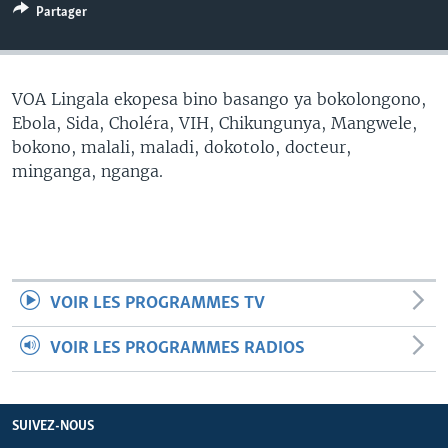
Partager
SÉCURITÉ
SCIENCE/TECHNOLOGIE
SPORTS
VOA Lingala ekopesa bino basango ya bokolongono,
Ebola, Sida, Choléra, VIH, Chikungunya, Mangwele,
bokono, malali, maladi, dokotolo, docteur,
minganga, nganga.
VOIR LES PROGRAMMES TV
VOIR LES PROGRAMMES RADIOS
SUIVEZ-NOUS